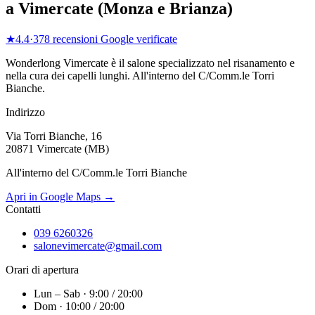
a
Vimercate
(
Monza e Brianza
)
★
4.4
·
378
recensioni Google verificate
Wonderlong
Vimercate
è il salone specializzato nel risanamento e
nella cura dei capelli lunghi.
All'interno del C/Comm.le Torri
Bianche
.
Indirizzo
Via Torri Bianche, 16
20871 Vimercate (MB)
All'interno del C/Comm.le Torri Bianche
Apri in Google Maps →
Contatti
039 6260326
salonevimercate@gmail.com
Orari di apertura
Lun – Sab · 9:00 / 20:00
Dom · 10:00 / 20:00