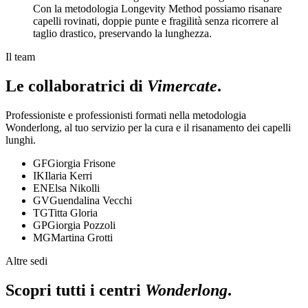
Con la metodologia Longevity Method possiamo risanare
capelli rovinati, doppie punte e fragilità senza ricorrere al
taglio drastico, preservando la lunghezza.
Il team
Le collaboratrici di
Vimercate
.
Professioniste e professionisti formati nella metodologia
Wonderlong, al tuo servizio per la cura e il risanamento dei capelli
lunghi.
GF
Giorgia Frisone
IK
Ilaria Kerri
EN
Elsa Nikolli
GV
Guendalina Vecchi
TG
Titta Gloria
GP
Giorgia Pozzoli
MG
Martina Grotti
Altre sedi
Scopri tutti i centri
Wonderlong
.