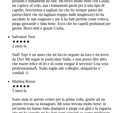
prodotti e trattamenti da fare. Mi trovo molto bene con Giulia,
mi capisce al volo, usa i trattamenti giusti per il mio tipo di
capello, bravissima a tagliare (io che ho sempre paura dei
parrucchieri che mi tagliano troppo dalle lunghezze) lei ha
ascoltato le mie esigenze e me li ha fatti perfetti come volevo,
piega giovanile e fatta bene. Esco che ho capelli profumati per
giorni. Bravi tutti e grazie Giulia.
Salvatore Neri
★★★★★
2 mesi fa
Staff Top! è un anno che mi faccio seguire da loro e mi trovo
da Dio! Mi segue in particolare Sidia, e non posso dire altro
che essere felice di lei e di come esegue il servizio! Una vera
professionista💪 Nulla toglie alle colleghe, simpatiche e
cordiali ☺️
Martina Russo
★★★★★
5 mesi fa
Sono stata in questo centro per la prima volta, grazie ad un
promo trovata su instagram. Mi sono trovata molto bene: in
un'oretta mi hanno fatto shampoo e piega con ghd e la ragazza
che mi ha seguito mi ha dato tanti consigli su come migliorare