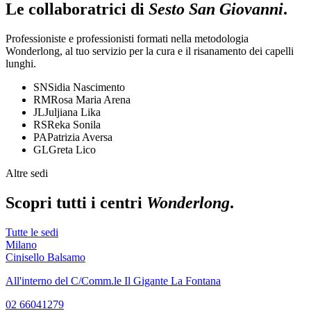
Le collaboratrici di
Sesto San Giovanni
.
Professioniste e professionisti formati nella metodologia
Wonderlong, al tuo servizio per la cura e il risanamento dei capelli
lunghi.
SN
Sidia Nascimento
RM
Rosa Maria Arena
JL
Juljiana Lika
RS
Reka Sonila
PA
Patrizia Aversa
GL
Greta Lico
Altre sedi
Scopri tutti i centri
Wonderlong
.
Tutte le sedi
Milano
Cinisello Balsamo
All'interno del C/Comm.le Il Gigante La Fontana
02 66041279