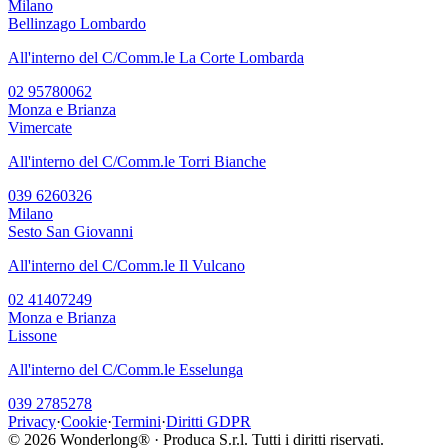
Milano
Bellinzago Lombardo
All'interno del C/Comm.le La Corte Lombarda
02 95780062
Monza e Brianza
Vimercate
All'interno del C/Comm.le Torri Bianche
039 6260326
Milano
Sesto San Giovanni
All'interno del C/Comm.le Il Vulcano
02 41407249
Monza e Brianza
Lissone
All'interno del C/Comm.le Esselunga
039 2785278
Privacy
·
Cookie
·
Termini
·
Diritti GDPR
©
2026
Wonderlong® · Produca S.r.l. Tutti i diritti riservati.