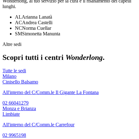
Wonderlong, al tuo servizio per la cura e il risanamento dei capelli
lunghi.
AL
Arianna Lanatà
AC
Andrea Castelli
NC
Norma Cuellar
SM
Simonetta Manunta
Altre sedi
Scopri tutti i centri
Wonderlong
.
Tutte le sedi
Milano
Cinisello Balsamo
All'interno del C/Comm.le Il Gigante La Fontana
02 66041279
Monza e Brianza
Limbiate
All'interno del C/Comm.le Carrefour
02 9965198