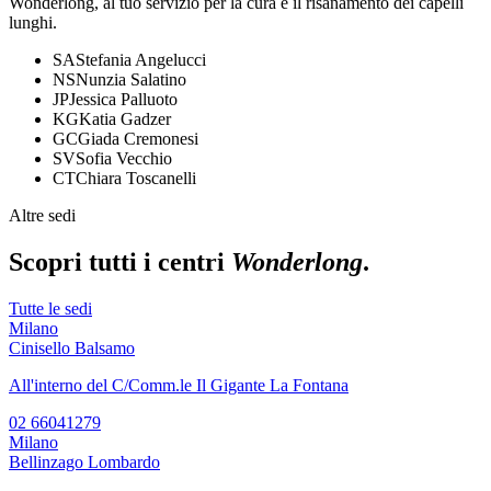
Wonderlong, al tuo servizio per la cura e il risanamento dei capelli
lunghi.
SA
Stefania Angelucci
NS
Nunzia Salatino
JP
Jessica Palluoto
KG
Katia Gadzer
GC
Giada Cremonesi
SV
Sofia Vecchio
CT
Chiara Toscanelli
Altre sedi
Scopri tutti i centri
Wonderlong
.
Tutte le sedi
Milano
Cinisello Balsamo
All'interno del C/Comm.le Il Gigante La Fontana
02 66041279
Milano
Bellinzago Lombardo