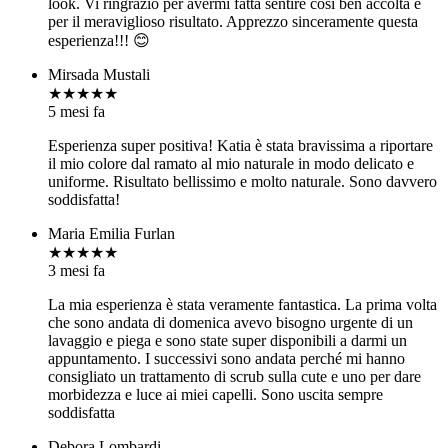
look. Vi ringrazio per avermi fatta sentire così ben accolta e
per il meraviglioso risultato. Apprezzo sinceramente questa
esperienza!!! 😊
Mirsada Mustali
★★★★★
5 mesi fa
Esperienza super positiva! Katia è stata bravissima a riportare
il mio colore dal ramato al mio naturale in modo delicato e
uniforme. Risultato bellissimo e molto naturale. Sono davvero
soddisfatta!
Maria Emilia Furlan
★★★★★
3 mesi fa
La mia esperienza è stata veramente fantastica. La prima volta
che sono andata di domenica avevo bisogno urgente di un
lavaggio e piega e sono state super disponibili a darmi un
appuntamento. I successivi sono andata perché mi hanno
consigliato un trattamento di scrub sulla cute e uno per dare
morbidezza e luce ai miei capelli. Sono uscita sempre
soddisfatta
Debora Lombardi