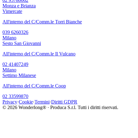
02 95780062
Monza e Brianza
Vimercate
All'interno del C/Comm.le Torri Bianche
039 6260326
Milano
Sesto San Giovanni
All'interno del C/Comm.le Il Vulcano
02 41407249
Milano
Settimo Milanese
All'interno del C/Comm.le Coop
02 33599870
Privacy
·
Cookie
·
Termini
·
Diritti GDPR
©
2026
Wonderlong® · Produca S.r.l. Tutti i diritti riservati.