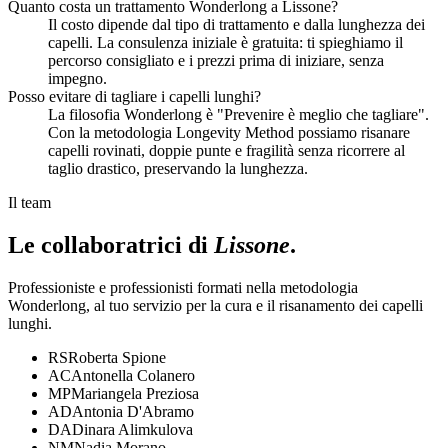
Quanto costa un trattamento Wonderlong a Lissone?
Il costo dipende dal tipo di trattamento e dalla lunghezza dei
capelli. La consulenza iniziale è gratuita: ti spieghiamo il
percorso consigliato e i prezzi prima di iniziare, senza
impegno.
Posso evitare di tagliare i capelli lunghi?
La filosofia Wonderlong è "Prevenire è meglio che tagliare".
Con la metodologia Longevity Method possiamo risanare
capelli rovinati, doppie punte e fragilità senza ricorrere al
taglio drastico, preservando la lunghezza.
Il team
Le collaboratrici di
Lissone
.
Professioniste e professionisti formati nella metodologia
Wonderlong, al tuo servizio per la cura e il risanamento dei capelli
lunghi.
RS
Roberta Spione
AC
Antonella Colanero
MP
Mariangela Preziosa
AD
Antonia D'Abramo
DA
Dinara Alimkulova
NM
Nadia Morano