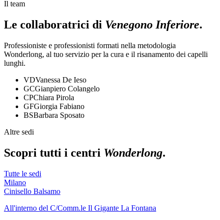
Il team
Le collaboratrici di
Venegono Inferiore
.
Professioniste e professionisti formati nella metodologia
Wonderlong, al tuo servizio per la cura e il risanamento dei capelli
lunghi.
VD
Vanessa De Ieso
GC
Gianpiero Colangelo
CP
Chiara Pirola
GF
Giorgia Fabiano
BS
Barbara Sposato
Altre sedi
Scopri tutti i centri
Wonderlong
.
Tutte le sedi
Milano
Cinisello Balsamo
All'interno del C/Comm.le Il Gigante La Fontana