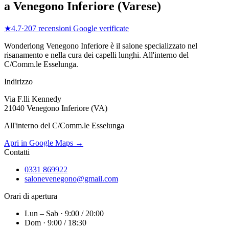
a
Venegono Inferiore
(
Varese
)
★
4.7
·
207
recensioni Google verificate
Wonderlong
Venegono Inferiore
è il salone specializzato nel
risanamento e nella cura dei capelli lunghi.
All'interno del
C/Comm.le Esselunga
.
Indirizzo
Via F.lli Kennedy
21040 Venegono Inferiore (VA)
All'interno del C/Comm.le Esselunga
Apri in Google Maps →
Contatti
0331 869922
salonevenegono@gmail.com
Orari di apertura
Lun – Sab · 9:00 / 20:00
Dom · 9:00 / 18:30